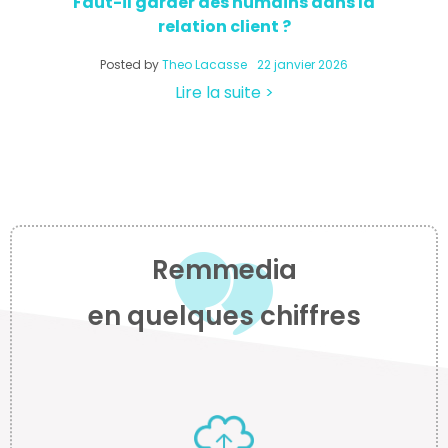
Faut-il garder des humains dans la
relation client ?
a
Posted by
Theo Lacasse
22 janvier 2026
Lire la suite >
Remmedia
en quelques chiffres