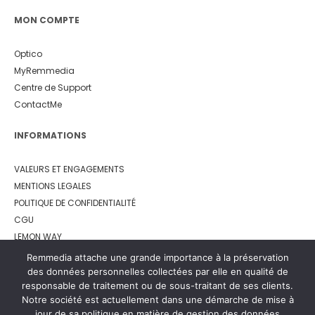
MON COMPTE
Optico
MyRemmedia
Centre de Support
ContactMe
INFORMATIONS
VALEURS ET ENGAGEMENTS
MENTIONS LEGALES
POLITIQUE DE CONFIDENTIALITÉ
CGU
LEMON WAY
Remmedia attache une grande importance à la préservation
des données personnelles collectées par elle en qualité de
responsable de traitement ou de sous-traitant de ses clients.
Notre société est actuellement dans une démarche de mise à
jour de sa politique en matière de gestion des données