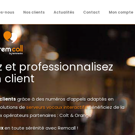
es-nous
Nos clients
Actualités
Contact
Mon compte
 et professionnalisez
 client
clients
grâce à des numéros d’appels adaptés en
solutions de
serveurs vocaux interactifs
.
Bénéficiez de la
eux opérateurs partenaires : Colt & Orange
ux
en toute sérénité avec Remcall !