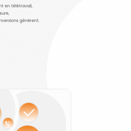
t en télétravail,
sure,
onversions génèrent.