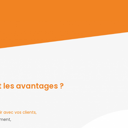
t les avantages ?
r avec vos clients
,
ment,