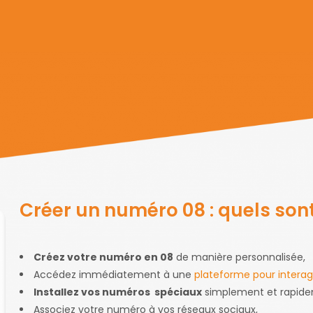
Créer un numéro 08 : quels son
Créez votre numéro en 08
de manière personnalisée,
Accédez immédiatement à une
plateforme pour interagi
Installez vos numéros
spéciaux
simplement et rapide
Associez votre numéro à vos réseaux sociaux,