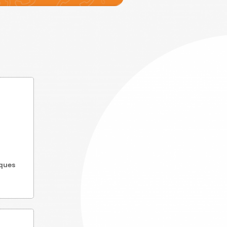
en
oposer
ement
iles à
lients
urs
uméro
ques
t.