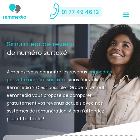
Simulateur de revenu
de numéro surtaxé
Aimeriez-vous connaître les revenus
engendrés
par votre numéro surtaxé
si vous étiez client
Remmedia ? C’est possible ! Grâce à cet outil,
Remmedia vous propose de comparer
gratuitement vos revenus actuels avec nos
systèmes de rémunération. Alors n’attendez
plus et testez le !