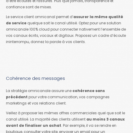
d’être écoutés et rassurés. Plus que jamais, transparence et
confiance sont de mises.
Le service client omnicanal permet d’
assurer la même qualité
de service
quelque soit le canal utilisé. Optez pour une solution
omnicanale 100% cloud pour connecter nativement l’ensemble de
vos canaux écrits, vocaux et digitaux. Proposez un cadre d’écoute
ininterrompu, donnez la parole à vos clients.
Cohérence des messages
La stratégie omnicanale assure une
cohérence sans
précédent
pour votre communication, vos campagnes
marketings et vos relations client.
Veillez à proposer les mêmes offres commerciales quel que soit le
canal utilisé. La majorité des clients utilisent
au moins 3 canaux
avant de finaliser un achat
. Par exemple, il va se rendre en
boutique, consulter votre site, envoyer un email pour un