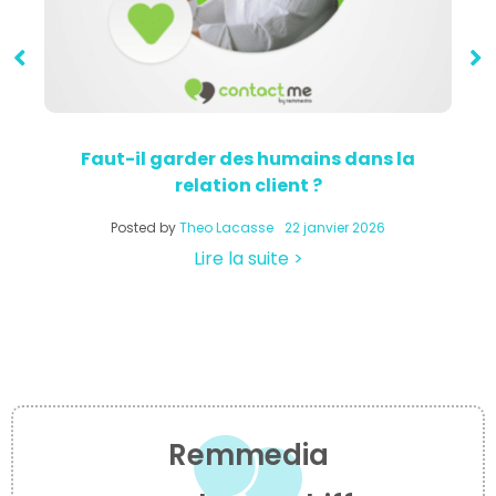
Faut-il garder des humains dans la
relation client ?
a
Posted by
Theo Lacasse
22 janvier 2026
Lire la suite >
Remmedia