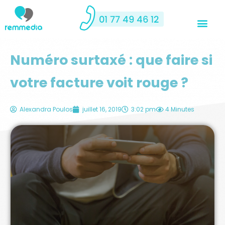
Numéro surtaxé : que faire si
votre facture voit rouge ?
Alexandra Poulos
juillet 16, 2019
3:02 pm
4 Minutes