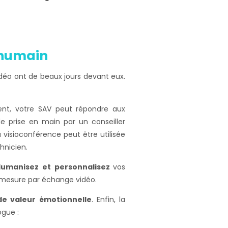
t humain
 vidéo ont de beaux jours devant eux.
ement, votre SAV peut répondre aux
 prise en main par un conseiller
visioconférence peut être utilisée
hnicien.
umanisez et personnalisez
vos
r mesure par échange vidéo.
e valeur émotionnelle
. Enfin, la
ogue :