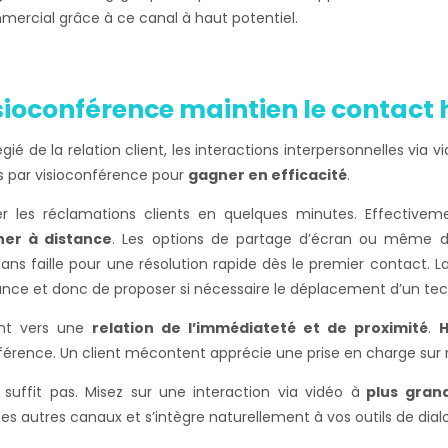
rcial grâce à ce canal à haut potentiel.
isioconférence maintien le contac
légié de la relation client, les interactions interpersonnelles via
s par visioconférence pour
gagner en efficacité
.
gler les réclamations clients en quelques minutes. Effectiv
er à distance
. Les options de partage d’écran ou même de
 faille pour une résolution rapide dès le premier contact. La 
tance et donc de proposer si nécessaire le déplacement d’un tec
ient vers une
relation de l’immédiateté et de proximité
.
H
onférence. Un client mécontent apprécie une prise en charge su
suffit pas. Misez sur une interaction via vidéo à
plus grand
es autres canaux et s’intègre naturellement à vos outils de dial