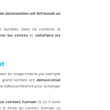
e distanciation ont fait bondir en
t durables. Dans ce contexte, la
er les ventes
et
satisfaire les
nt
mment en usage interne, par exemple
plus grand nombre ont
démocratisé
rs la vidéoconférence pour échanger
 un contact humain
là ou il reste
sur la force du contact humain. La