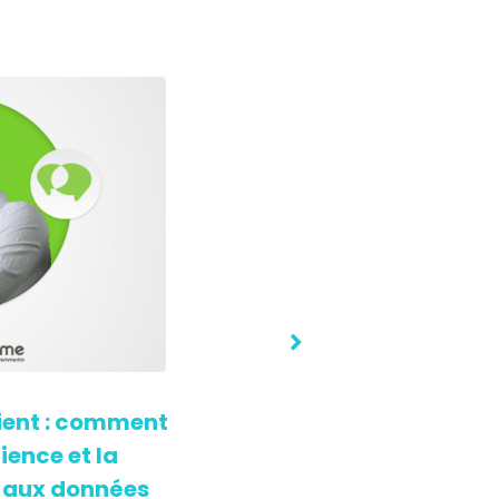
lient : comment
Call
ience et la
artificie
 aux données