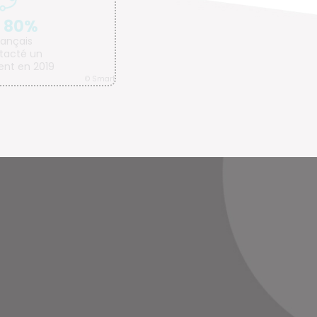
%
s
 un
 2019
© Smart Tribune