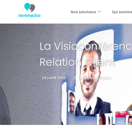
Nos solutions
Qui somm
La Visioconférenc
Relation Client
24 juillet 2020
-
By
Alexandra Poulos