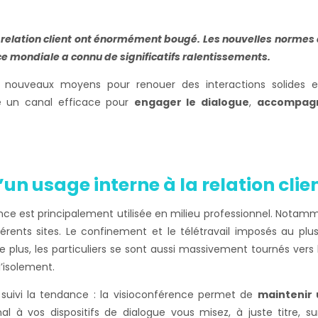
a relation client ont énormément bougé. Les nouvelles normes d
ce mondiale a connu de significatifs ralentissements.
 nouveaux moyens pour renouer des interactions solides e
e un canal efficace pour
engager le dialogue
,
accompagn
’un usage interne à la relation clie
nce est principalement utilisée en milieu professionnel. Nota
fférents sites. Le confinement et le télétravail imposés au 
De plus, les particuliers se sont aussi massivement tournés ve
’isolement.
suivi la tendance : la visioconférence permet de
maintenir
al à vos dispositifs de dialogue vous misez, à juste titre, 