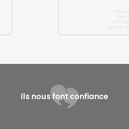
80
Près de
des Françai
ont contacté
service client en
Ils nous font confiance