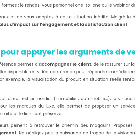
formes : le rendez-vous personnel one-to-one ou le webinar des
naux et de vous adaptez à cette situation inédite. Malgré la d
 plus d’impact sur l’engagement et la satisfaction client
.
e pour appuyer les arguments de v
nférence permet d’
accompagner le client
, de le rassurer sur l
iller disponible en vidéo conférence peut répondre immédiate
Par exemple, la visualisation du produit en situation réelle ren
ct direct est primordial (immobilier, automobile…), la visioc
Pour les marques du luxe, elle permet de proposer un service
ximité et le lien sont préservés.
rs peinent à retrouver le chemin des magasins. Proposez u
agement
. Ne négligez pas la puissance de frappe de la visioco