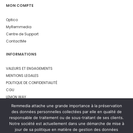
MON COMPTE
Optico
MyRemmedia
Centre de Support
ContactMe
INFORMATIONS
VALEURS ET ENGAGEMENTS
MENTIONS LEGALES
POLITIQUE DE CONFIDENTIALITÉ
CGU
LEMON WAY
Remmedia attache une grande importance à la préservation
des données personnelles collectées par elle en qualité de
responsable de traitement ou de sous-traitant de ses clients.
Notre société est actuellement dans une démarche de mise à
jour de sa politique en matière de gestion des données