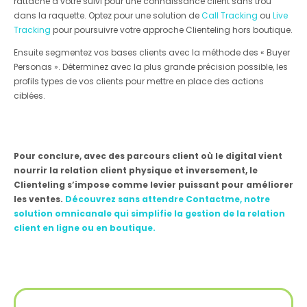
rattaché à votre suivi pour une connaissance client sans trou
dans la raquette. Optez pour une solution de
Call Tracking
ou
Live
Tracking
pour poursuivre votre approche Clienteling hors boutique.
Ensuite segmentez vos bases clients avec la méthode des « Buyer
Personas ». Déterminez avec la plus grande précision possible, les
profils types de vos clients pour mettre en place des actions
ciblées.
Pour conclure, avec des parcours client où le digital vient
nourrir la relation client physique et inversement, le
Clienteling s’impose comme levier puissant pour améliorer
les ventes.
Découvrez sans attendre Contactme, notre
solution omnicanale qui simplifie la gestion de la relation
client en ligne ou en boutique.