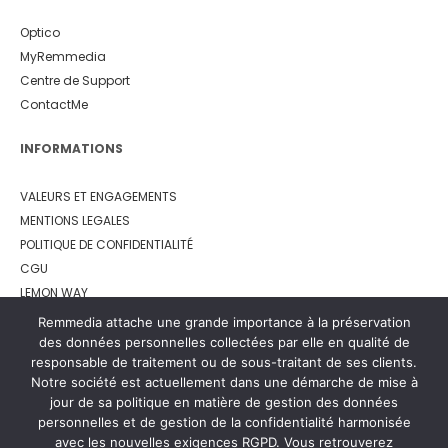
Optico
MyRemmedia
Centre de Support
ContactMe
INFORMATIONS
VALEURS ET ENGAGEMENTS
MENTIONS LEGALES
POLITIQUE DE CONFIDENTIALITÉ
CGU
LEMON WAY
Remmedia attache une grande importance à la préservation
des données personnelles collectées par elle en qualité de
responsable de traitement ou de sous-traitant de ses clients.
Notre société est actuellement dans une démarche de mise à
jour de sa politique en matière de gestion des données
personnelles et de gestion de la confidentialité harmonisée
avec les nouvelles exigences RGPD. Vous retrouverez