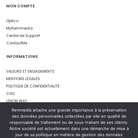
MON COMPTE
Optico
MyRemmedia
Centre de Support
ContactMe
INFORMATIONS
VALEURS ET ENGAGEMENTS
MENTIONS LEGALES
POLITIQUE DE CONFIDENTIALITÉ
CGU
LEMON WAY
Remmedia attache une grande importance à la préservation
des données personnelles collectées par elle en qualité de
responsable de traitement ou de sous-traitant de ses clients.
Notre société est actuellement dans une démarche de mise à
jour de sa politique en matière de gestion des données