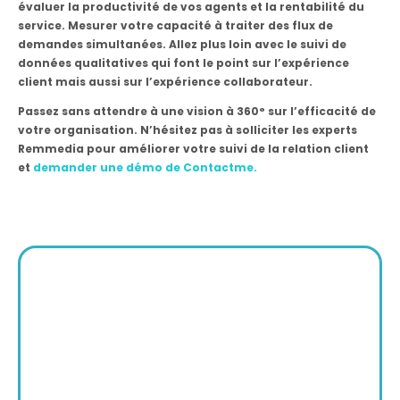
évaluer la productivité de vos agents et la rentabilité du
service. Mesurer votre capacité à traiter des flux de
demandes simultanées. Allez plus loin avec le suivi de
données qualitatives qui font le point sur l’expérience
client mais aussi sur l’expérience collaborateur.
Passez sans attendre à une vision à 360° sur l’efficacité de
votre organisation. N’hésitez pas à solliciter les experts
Remmedia pour améliorer votre suivi de la relation client
et
demander une démo de Contactme.