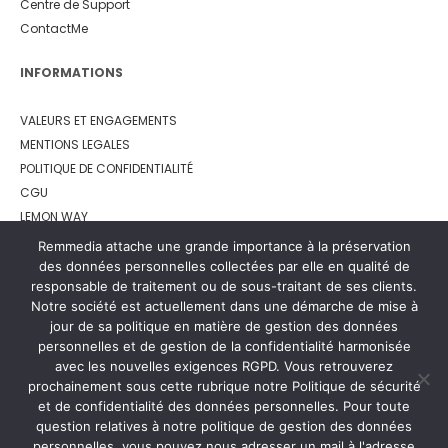
Centre de Support
ContactMe
INFORMATIONS
VALEURS ET ENGAGEMENTS
MENTIONS LEGALES
POLITIQUE DE CONFIDENTIALITÉ
CGU
LEMON WAY
Remmedia attache une grande importance à la préservation
des données personnelles collectées par elle en qualité de
responsable de traitement ou de sous-traitant de ses clients.
Notre société est actuellement dans une démarche de mise à
jour de sa politique en matière de gestion des données
personnelles et de gestion de la confidentialité harmonisée
avec les nouvelles exigences RGPD. Vous retrouverez
prochainement sous cette rubrique notre Politique de sécurité
et de confidentialité des données personnelles. Pour toute
question relatives à notre politique de gestion des données
personnelles, vous pouvez nous adresser un mail à l'adresse