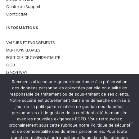
Centre de Support
ContactMe
INFORMATIONS
VALEURS ET ENGAGEMENTS
MENTIONS LEGALES
POLITIQUE DE CONFIDENTIALITÉ
CGU
LEMON WAY
Remmedia attache une grande importance à la préservation
des données personnelles collectées par elle en qualité de
responsable de traitement ou de sous-traitant de ses clients.
Notre société est actuellement dans une démarche de mise à
jour de sa politique en matière de gestion des données
personnelles et de gestion de la confidentialité harmonisée
avec les nouvelles exigences RGPD. Vous retrouverez
prochainement sous cette rubrique notre Politique de sécurité
et de confidentialité des données personnelles. Pour toute
question relatives à notre politique de gestion des données