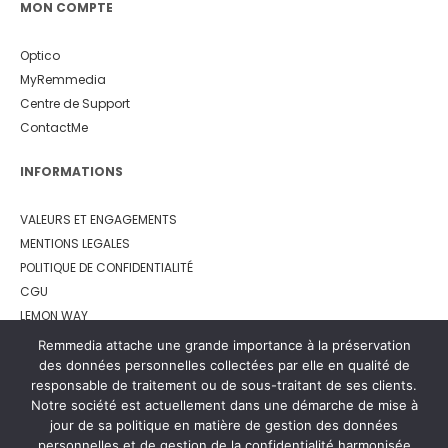
MON COMPTE
Optico
MyRemmedia
Centre de Support
ContactMe
INFORMATIONS
VALEURS ET ENGAGEMENTS
MENTIONS LEGALES
POLITIQUE DE CONFIDENTIALITÉ
CGU
LEMON WAY
Remmedia attache une grande importance à la préservation
des données personnelles collectées par elle en qualité de
responsable de traitement ou de sous-traitant de ses clients.
Notre société est actuellement dans une démarche de mise à
jour de sa politique en matière de gestion des données
personnelles et de gestion de la confidentialité harmonisée