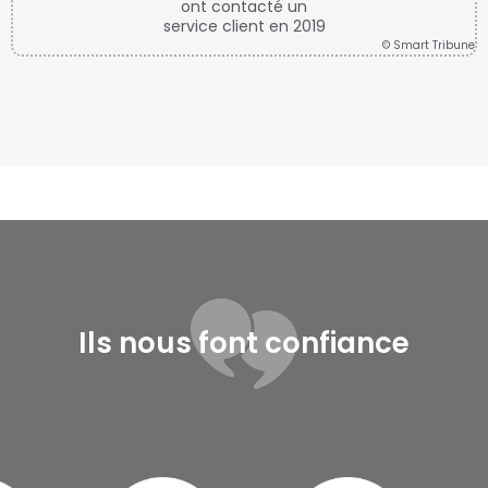
plus efficace.
une
Ils nous font confiance