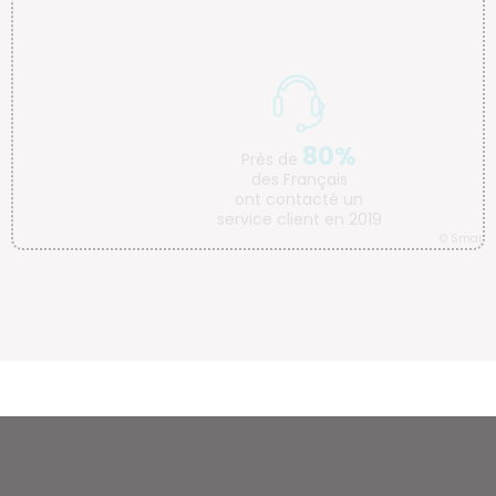
80%
Près de
des Français
ont contacté un
service client en 2019
© Smart Tribune