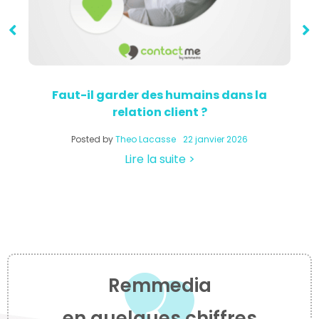
Faut-il garder des humains dans la
relation client ?
a
Posted by
Theo Lacasse
22 janvier 2026
Lire la suite >
Remmedia
en quelques chiffres