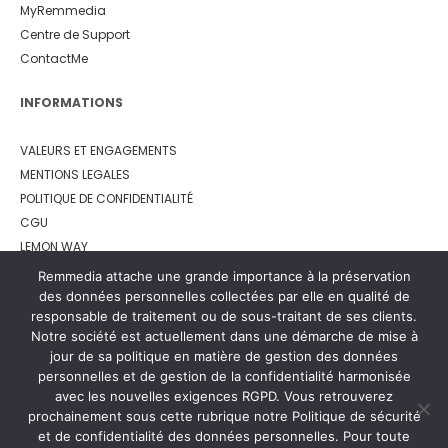
MyRemmedia
Centre de Support
ContactMe
INFORMATIONS
VALEURS ET ENGAGEMENTS
MENTIONS LEGALES
POLITIQUE DE CONFIDENTIALITÉ
CGU
LEMON WAY
Remmedia attache une grande importance à la préservation
des données personnelles collectées par elle en qualité de
responsable de traitement ou de sous-traitant de ses clients.
Notre société est actuellement dans une démarche de mise à
jour de sa politique en matière de gestion des données
personnelles et de gestion de la confidentialité harmonisée
avec les nouvelles exigences RGPD. Vous retrouverez
prochainement sous cette rubrique notre Politique de sécurité
et de confidentialité des données personnelles. Pour toute