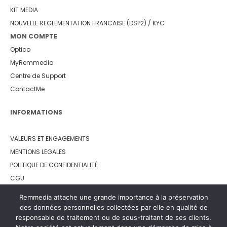
KIT MEDIA
NOUVELLE REGLEMENTATION FRANCAISE (DSP2) / KYC
MON COMPTE
Optico
MyRemmedia
Centre de Support
ContactMe
INFORMATIONS
VALEURS ET ENGAGEMENTS
MENTIONS LEGALES
POLITIQUE DE CONFIDENTIALITÉ
CGU
LEMON WAY
Remmedia attache une grande importance à la préservation
des données personnelles collectées par elle en qualité de
responsable de traitement ou de sous-traitant de ses clients.