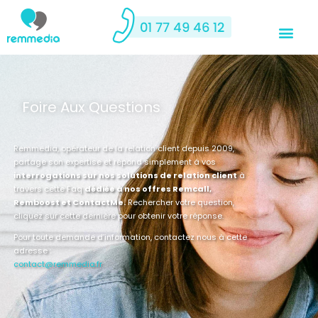
Foire Aux Questions
Remmedia, opérateur de la relation client depuis 2009,
partage son expertise et répond simplement à vos
interrogations sur nos solutions de relation client
à
travers cette Faq
dédiée à nos offres Remcall,
Remboost et ContactMe.
Rechercher votre question,
cliquez sur cette dernière pour obtenir votre réponse.
Pour toute demande d’information, contactez nous à cette
adresse :
contact@remmedia.fr